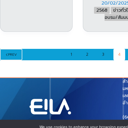
20/02/202
2568
ข่าวทั่ว
อบรม/สัมม
1
2
3
4
PREV
สำ
มห
เล
อำ
(6
e-
We use cookies to enhance your browsing experien