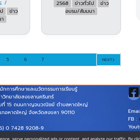
5
2568
ข่าวทั่วไป
ข่าว
ไป
ข่าว
อบรม/สัมมนา
นา
5
6
7
NEXT
นักการศึกษาและนวัตกรรมการเรียนรู้
าวิทยาลัยสงขลานครินทร์
ขที่ 15 ถนนกาญจนวณิชย์ ตำบลหาดใหญ่
Emai
เภอหาดใหญ่ จังหวัดสงขลา 90110
FB :
You
6) 0 7428 9208-9
:
htt
mail : eila-psu-pr@psu.ac.th
ce, serve personalized ads or content, and analyze our traffic. By clic