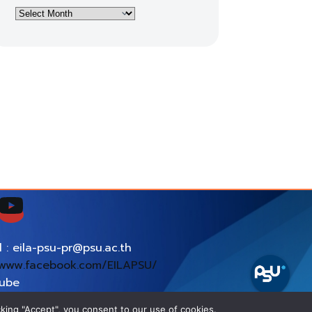
Archives
l : eila-psu-pr@psu.ac.th
www.facebook.com/EILAPSU/
tube
ps://www.youtube.com/EILAPSU
king "Accept", you consent to our use of cookies.