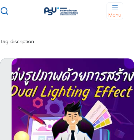
Skip
to
Menu
content
Tag
discription