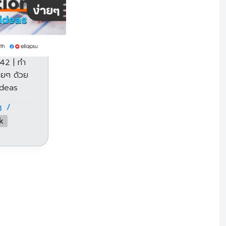
42 | ทำ
ายๆ ด้วย
ideas
3
k