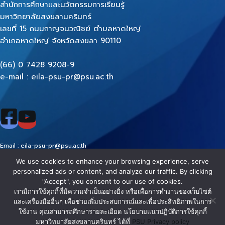
สำนักการศึกษาและนวัตกรรมการเรียนรู้
มหาวิทยาลัยสงขลานครินทร์
เลขที่ 15 ถนนกาญจนวณิชย์ ตำบลหาดใหญ่
อำเภอหาดใหญ่ จังหวัดสงขลา 90110
(66) 0 7428 9208-9
e-mail : eila-psu-pr@psu.ac.th
Email : eila-psu-pr@psu.ac.th
FB :
www.facebook.com/EILAPSU/
We use cookies to enhance your browsing experience, serve
Youtube :
https://www.youtube.com/EILAPSU
personalized ads or content, and analyze our traffic. By clicking
"Accept", you consent to our use of cookies.
EILA PSU
นโยบาย
นโยบาย
นโยบายการ
นโยบายเว็บไซต์
เรามีการใช้คุกกี้ที่มีความจำเป็นอย่างยิ่ง หรือเพื่อการทำงานของเว็บไซต์
และเครื่องมืออื่นๆ เพื่อช่วยเพิ่มประสบการณ์และเพื่อประสิทธิภาพในการ
- © All
คุกกี้
คุ้มครอง
รักษาความ
ของสำนักการ
ใช้งาน คุณสามารถศึกษารายละเอียด นโยบายแนวปฎิบัติการใช้คุกกี้
Right
ข้อมูล
มั่นคง
ศึกษาและ
มหาวิทยาลัยสงขลานครินทร์ ได้ที่
PSU Privacy policy