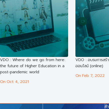
VDO : Where do we go from here:
VDO : อบรมการสร้าง
the future of Higher Education in a
ออนไลน์ (online)
post-pandemic world
On
Feb 7, 2022
On
Oct 4, 2021
สำ