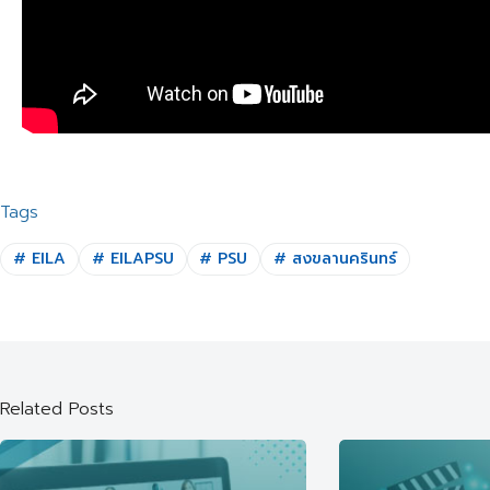
Tags
#
EILA
#
EILAPSU
#
PSU
#
สงขลานครินทร์
Related Posts