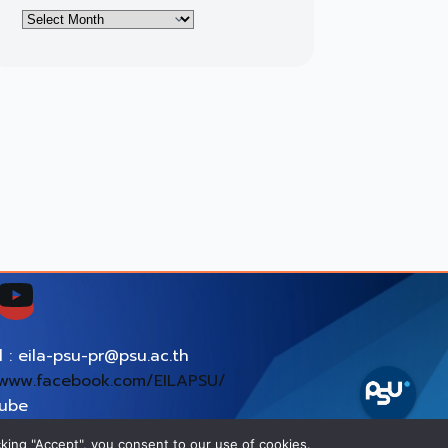
Archives
l : eila-psu-pr@psu.ac.th
www.facebook.com/EILAPSU/
tube
ps://www.youtube.com/EILAPSU
king "Accept", you consent to our use of cookies.