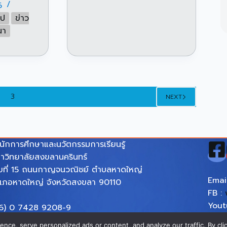
6
ไป
ข่าว
นา
3
NEXT
นักการศึกษาและนวัตกรรมการเรียนรู้
าวิทยาลัยสงขลานครินทร์
ขที่ 15 ถนนกาญจนวณิชย์ ตำบลหาดใหญ่
Emai
เภอหาดใหญ่ จังหวัดสงขลา 90110
FB :
You
6) 0 7428 9208-9
:
htt
mail : eila-psu-pr@psu.ac.th
ce, serve personalized ads or content, and analyze our traffic. By clic