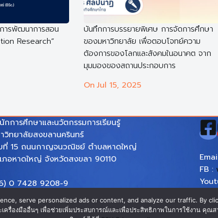
 “การพัฒนาการสอน
บันทึกการบรรยายพิเศษ การจัดการศึกษา
tion Research”
ของมหาวิทยาลัย เพื่อตอบโจทย์ความ
ต้องการของโลกและสังคมในอนาคต จาก
มุมมองของสถานประกอบการ
On
Jul 15, 2025
นักการศึกษาและนวัตกรรมการเรียนรู้
าวิทยาลัยสงขลานครินทร์
ขที่ 15 ถนนกาญจนวณิชย์ ตำบลหาดใหญ่
Emai
เภอหาดใหญ่ จังหวัดสงขลา 90110
FB :
You
6) 0 7428 9208-9
:
htt
mail : eila-psu-pr@psu.ac.th
ce, serve personalized ads or content, and analyze our traffic. By clic
์ และเครื่องมืออื่นๆ เพื่อช่วยเพิ่มประสบการณ์และเพื่อประสิทธิภาพในการใช้งาน 