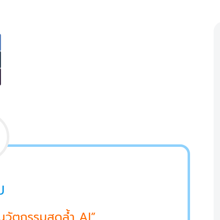
ม
นวัตกรรมสุดล้ำ AI”