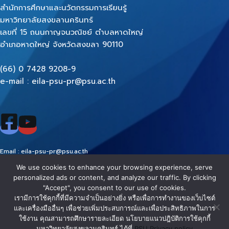
สำนักการศึกษาและนวัตกรรมการเรียนรู้
มหาวิทยาลัยสงขลานครินทร์
เลขที่ 15 ถนนกาญจนวณิชย์ ตำบลหาดใหญ่
อำเภอหาดใหญ่ จังหวัดสงขลา 90110
(66) 0 7428 9208-9
e-mail : eila-psu-pr@psu.ac.th
Email : eila-psu-pr@psu.ac.th
FB :
www.facebook.com/EILAPSU/
We use cookies to enhance your browsing experience, serve
Youtube :
https://www.youtube.com/EILAPSU
personalized ads or content, and analyze our traffic. By clicking
"Accept", you consent to our use of cookies.
EILA PSU
นโยบาย
นโยบาย
นโยบายการ
นโยบายเว็บไซต์
เรามีการใช้คุกกี้ที่มีความจำเป็นอย่างยิ่ง หรือเพื่อการทำงานของเว็บไซต์
และเครื่องมืออื่นๆ เพื่อช่วยเพิ่มประสบการณ์และเพื่อประสิทธิภาพในการ
- © All
คุกกี้
คุ้มครอง
รักษาความ
ของสำนักการ
ใช้งาน คุณสามารถศึกษารายละเอียด นโยบายแนวปฎิบัติการใช้คุกกี้
Right
ข้อมูล
มั่นคง
ศึกษาและ
มหาวิทยาลัยสงขลานครินทร์ ได้ที่
PSU Privacy policy