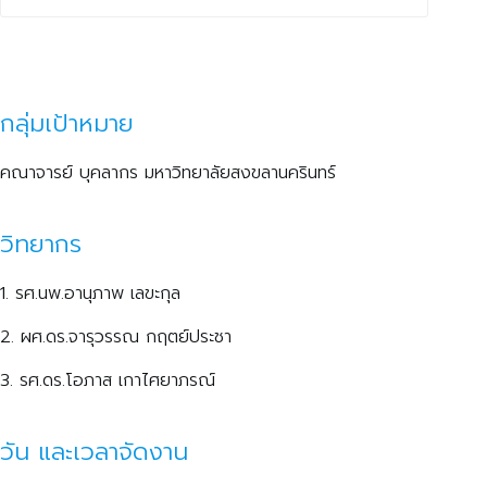
กลุ่มเป้าหมาย
คณาจารย์ บุคลากร มหาวิทยาลัยสงขลานครินทร์
วิทยากร
1. รศ.นพ.อานุภาพ เลขะกุล
2. ผศ.ดร.จารุวรรณ กฤตย์ประชา
3. รศ.ดร.โอภาส เกาไศยาภรณ์
วัน และเวลาจัดงาน