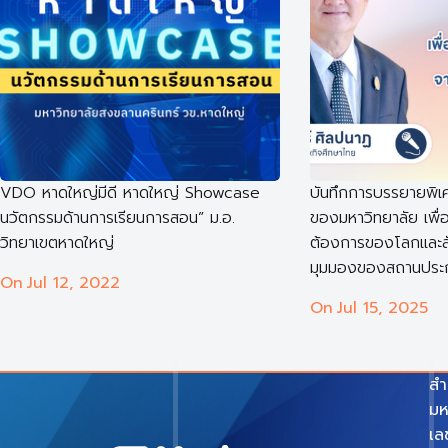
VDO หาดใหญ่มีดี หาดใหญ่ Showcase
บันทึกการบรรยายพิเ
นวัตกรรมด้านการเรียนการสอน” ม.อ.
ของมหาวิทยาลัย เพื
วิทยาเขตหาดใหญ่
ต้องการของโลกและ
มุมมองของสถานประ
On
Jul 12, 2022
On
Jul 15, 2025
สำ
มห
เล