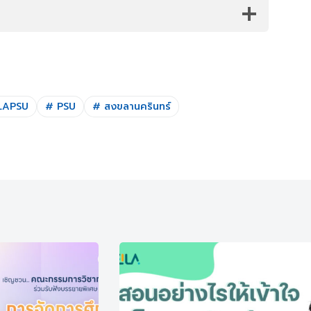
LAPSU
#
PSU
#
สงขลานครินทร์