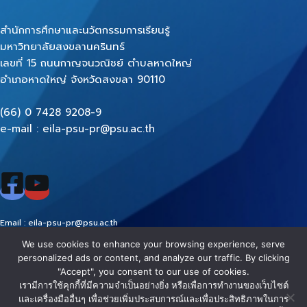
สำนักการศึกษาและนวัตกรรมการเรียนรู้
มหาวิทยาลัยสงขลานครินทร์
เลขที่ 15 ถนนกาญจนวณิชย์ ตำบลหาดใหญ่
อำเภอหาดใหญ่ จังหวัดสงขลา 90110
(66) 0 7428 9208-9
e-mail : eila-psu-pr@psu.ac.th
Email : eila-psu-pr@psu.ac.th
FB :
www.facebook.com/EILAPSU/
We use cookies to enhance your browsing experience, serve
Youtube :
https://www.youtube.com/EILAPSU
personalized ads or content, and analyze our traffic. By clicking
"Accept", you consent to our use of cookies.
EILA PSU
นโยบาย
นโยบาย
นโยบายการ
นโยบายเว็บไซต์
เรามีการใช้คุกกี้ที่มีความจำเป็นอย่างยิ่ง หรือเพื่อการทำงานของเว็บไซต์
และเครื่องมืออื่นๆ เพื่อช่วยเพิ่มประสบการณ์และเพื่อประสิทธิภาพในการ
- © All
คุกกี้
คุ้มครอง
รักษาความ
ของสำนักการ