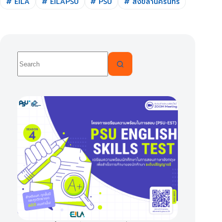
#
EILA
#
EILAPSU
#
PSU
#
สงขลานครินทร์
No
results